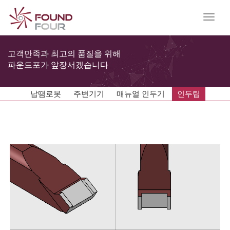
Toggle
naviga
고객만족과 최고의 품질을 위해
파운드포가 앞장서겠습니다
납땜로봇
주변기기
매뉴얼 인두기
인두팁